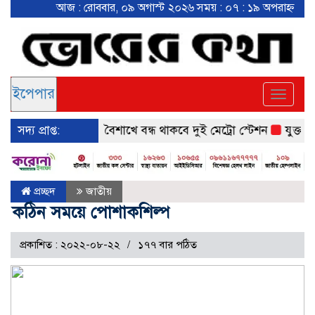
আজ : রোববার, ০৯ অগাস্ট ২০২৬
সময় : ০৭ : ১৯ অপরাহ্ন
ইপেপার
ইপেপার
Toggle
navigat
সদ্য প্রাপ্ত:
পয়লা বৈশাখে বন্ধ থাকবে দুই মেট্রো স্টেশন
যুক্তরাষ্ট্র ‘
প্রচ্ছদ
জাতীয়
কঠিন সময়ে পোশাকশিল্প
প্রকাশিত : ২০২২-০৮-২২
১৭৭ বার পঠিত