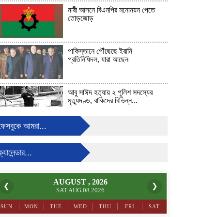
নারী আসনে বিএনপির মনোনয়ন পেতে
তোড়জোড়
পাকিস্তানে পৌঁছেছে ইরানি
প্রতিনিধিদল, যারা আছেন
আবু সাঈদ হত্যায় ২ পুলিশ সদস্যের
মৃত্যুদণ্ড, বাকিদের বিভিন্ন...
ফেসবুকে আমরা...
জার্মান সংসদের প্রতিনিধি দলের সঙ্গে
বৈঠকে জামায়াত সেক্রেটারি...
ক্যালেন্ডার...
বৃষ্টির সময়েও বায়ুদূষণে বিশ্বে দ্বিতীয়
AUGUST , 2026
ঢাকা
❮
❯
SAT AUG 08 2026
SUN
MON
TUE
WED
THU
FRI
SAT
ইরানের ওপর হামলা দুই সপ্তাহ স্থগিত