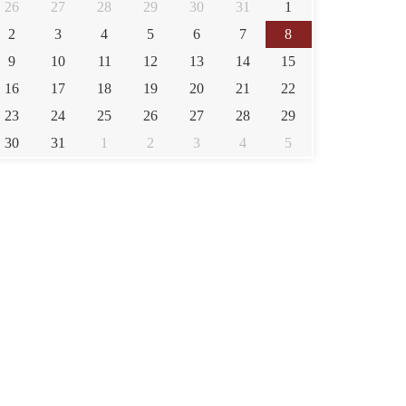
26
27
28
29
30
31
1
করলেন ডোনাল্ড ট্রাম্প
2
3
4
5
6
7
8
9
10
11
12
13
14
15
যুক্তরাষ্ট্র-ইসরায়েলের জন্য বড় চমক
16
17
18
19
20
21
22
অপেক্ষা করছে
23
24
25
26
27
28
29
30
31
1
2
3
4
5
গণসংহতির প্রধান সমন্বয়কারীর পদ
ছাড়লেন জোনায়েদ সাকি