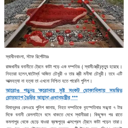
স্বাধীনবাংলা, স্টাফ রির্পোটারঃ
।
(
রাজধানীর
বনানীতে
ট্রেনে
কাটা
পড়ে
এক
দম্পতির
স্বামী/স্ত্রী)মৃত্যু
হয়েছে
।
নিহতরা হলেন,ষাটোর্ধ্ব
অজিত
চৌধুরী
ও
তার
স্ত্রী
মনীষা
চৌধুরী
তবে
এটি
।
আত্মহত্যা
না
হত্যা
তা
এখনো
নিশ্চিত
হতে
পারেনি
পুলিশ
আরোও পড়ুনঃ 'করোনায় সৃষ্ট সংকট মোকাবিলায় সমন্বিত
রোডম্যাপ তৈরির আহ্বান'-প্রধানমন্ত্রীর ***
,
বিমানবন্দর
রেলওয়ে
পুলিশ
জানায়
নিহত
দম্পতিকে
বৃহস্পতিবার
সন্ধ্যা
৭
টার
।
দিকে
বনানী
রেললাইনে
বসে
থাকতে
দেখে
স্থানীয়রা
কিছুক্ষন
পর
রাতে
।
কমলাপুর
থেকে
ছেড়ে
যাওয়া
ব্রহ্মপুত্র
এক্সপ্রেস
ট্রেনে
কাটা
পড়েন
তারা