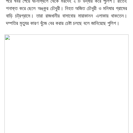
।
পরে
খবর
পেয়ে
ঘটনাস্থলে
থেকে
মরদেহ
২
টি
উদ্ধার
করে
পুলিশ
রাতেই
।
শনাক্ত
করে ছেলে
অঙ্কুর
চৌধুরী
নিহত
অজিত
চৌধুরী
ও
মনিষার
গ্রামের
।
।
বাড়ি
চট্রগ্রামে
তারা
রাজধানীর
বাসাবোর
মায়াকানন
এলাকায়
থাকতেন
।
দম্পতির
মৃত্যুর
কারণ
খুঁজে
বের
করার
চেষ্টা
চলছে
বলে
জানিয়েছে
পুলিশ