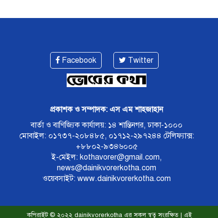
Facebook
Twitter
প্রকাশক ও সম্পাদক: এস এম শাহজাহান
বার্তা ও বাণিজ্যিক কার্যালয়: ১৪ শান্তিনগর, ঢাকা-১০০০
মোবাইল: ০১৭৩৭-২০৮৪৮৫, ০১৭১২-২৯৭২৪৪ টেলিফ্যাক্স:
+৮৮০২-৯৩৪৬০০৫
ই-মেইল: kothavorer@gmail.com,
news@dainikvorerkotha.com
ওয়েবসাইট: www.dainikvorerkotha.com
কপিরাইট © ২০২২ dainikvorerkotha এর সকল স্বত্ব সংরক্ষিত | এই